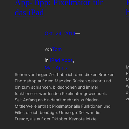
App-Tipp: Pixelmator für
das iPad
Okt. 24, 2014
—
Tom
von
in
iPad Apps
, 
M
Mac Apps
P
Schon vor langer Zeit habe ich dem dicken Brocken
M
Photoshop auf dem Mac den Rücken gekehrt und
W
bin zum schlanken, bildschönen und immer
d
funktioneller werdenden Pixelmator gewechselt.
z
Seit Anfang an bin damit mehr als zufrieden.
Mittlerweile enthält Pixelmator alle Funktionen und
Filter, die ich benötige. Umso größer war die
Freude, als auf der Oktober-Keynote letzte…