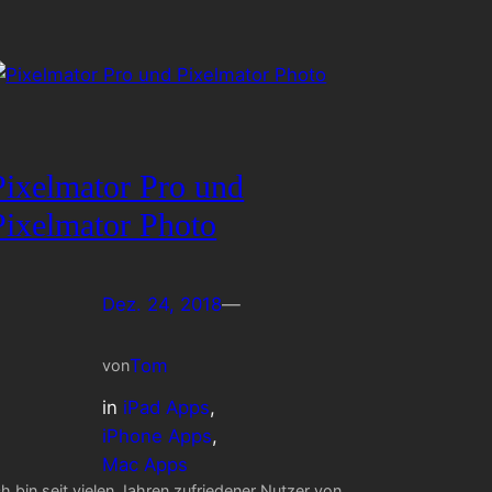
Pixelmator Pro und
Pixelmator Photo
Dez. 24, 2018
—
Tom
von
in
iPad Apps
, 
iPhone Apps
, 
Mac Apps
ch bin seit vielen Jahren zufriedener Nutzer von