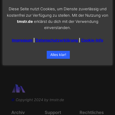
Aufgrund der neuen Produktfelder, die Apple nun
Diese Seite nutzt Cookies, um Dienste zuverlässig und
erschließt, hat man sich entschlossen, dass
kostenfrei zur Verfügung zu stellen. Mit der Nutzung von
Computer im Namen fallen zu lassen.
tmstr.de
erklärst du dich mit der Verwendung
Dementsprechend wird Apple Computer, Inc.
einverstanden.
zukünftig nur noch als Apple, Inc. geführt werden.
Apple aktualisiert AirPort Extreme Wie erwartet hat
Impressum
|
Datenschutzerklärung
|
Cookie-Info
Apple auch AirPort Extreme aktualisiert und eine neue
Basistation vorgestellt. Durch Unterstützung von
a/b/g und n-Standard…
Alles klar!
©
Copyright 2024 by tmstr.de
Archiv
Support
Rechtliches