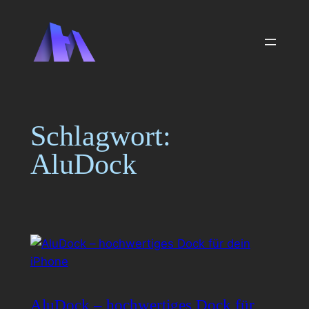
Zum
Inhalt
springen
Schlagwort:
AluDock
AluDock – hochwertiges Dock für