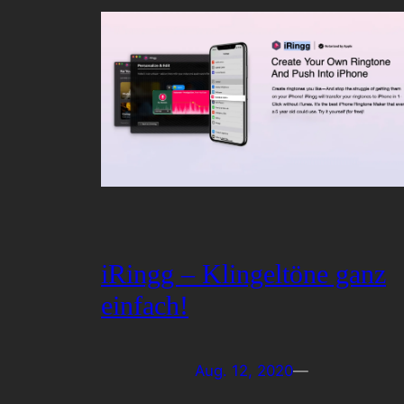
iRingg – Klingeltöne ganz
einfach!
Aug. 12, 2020
—