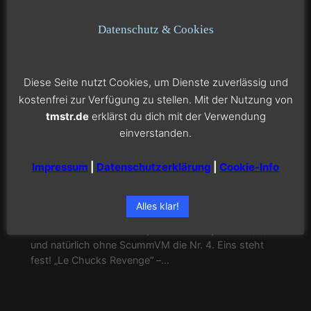
Datenschutz & Cookies
Diese Seite nutzt Cookies, um Dienste zuverlässig und
Monkey Island – Ich schwärme…
kostenfrei zur Verfügung zu stellen. Mit der Nutzung von
tmstr.de
erklärst du dich mit der Verwendung
einverstanden.
Juni 7, 2007
—
Tom
in
Mac Apps
von
Impressum
|
Datenschutzerklärung
|
Cookie-Info
Hach das waren Zeiten! Wo wir noch RICHTIGE
Spiele gespielt haben 😉 Inspiriert vom Christoph hab
ich endlich das gemacht, was ich schon lange vor
Alles klar!
hatte: ScummVM downloaden und endlich wieder die
Games meiner Kindheit spielen. Monkey Island I, II, III
und natürlich ohne ScummVM die Nr. 4. Eins steht
fest! „Le Chucks Revenge“ –…