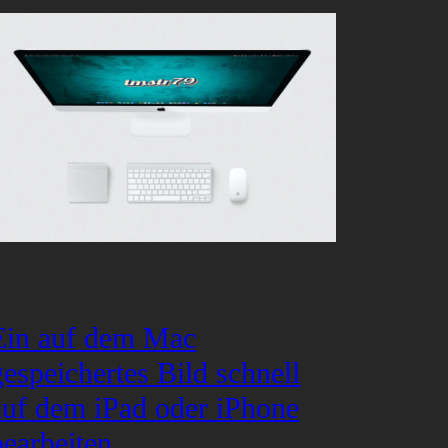
Ein auf dem Mac
gespeichertes Bild schnell
auf dem iPad oder iPhone
bearbeiten