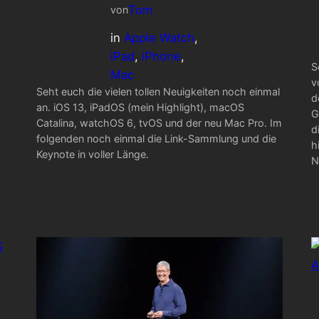
Tom
von
in
Apple Watch
, 
iPad
, 
iPhone
, 
S
Mac
v
Seht euch die vielen tollen Neuigkeiten noch einmal
d
an. iOS 13, iPadOS (mein Highlight), macOS
G
Catalina, watchOS 6, tvOS und der neu Mac Pro. Im
d
folgenden noch einmal die Link-Sammlung und die
h
Keynote in voller Länge.
N