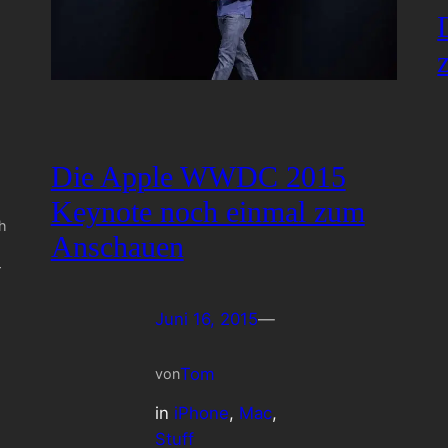
Die Apple WWDC 2015
Keynote noch einmal zum
h
Anschauen
r
Juni 16, 2015
—
Tom
von
in
iPhone
, 
Mac
, 
Stuff