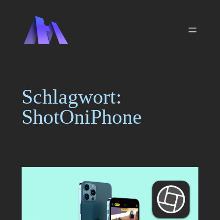
Zum
Inhalt
springen
Schlagwort:
ShotOniPhone