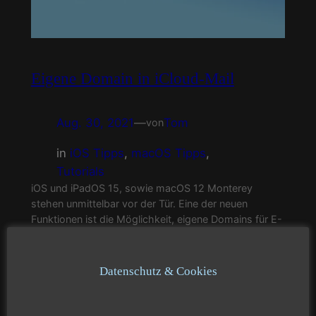
Eigene Domain in iCloud-Mail
Aug. 30, 2021
—
Tom
von
in
iOS Tipps
, 
macOS Tipps
, 
Tutorials
iOS und iPadOS 15, sowie macOS 12 Monterey
stehen unmittelbar vor der Tür. Eine der neuen
Funktionen ist die Möglichkeit, eigene Domains für E-
Mail-Adressen in iCloud-Mail zu nutzen. Eine
Funktion, auf die ich lange sehnsüchtig warte. Für
Beta-Tester steht die Möglichkeit bereits seit ein paar
Datenschutz & Cookies
Tagen zur Verfügung. Ich zeige hier, wie es
funktioniert.