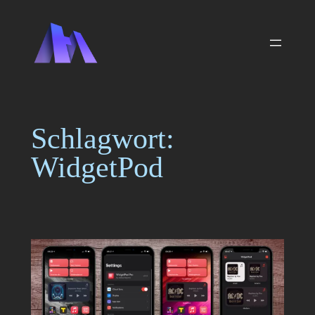
Zum
Inhalt
springen
Schlagwort:
WidgetPod