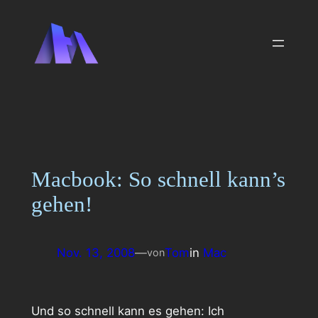
Zum
Inhalt
springen
Macbook: So schnell kann’s
gehen!
Nov. 13, 2008
—
Tom
in
Mac
von
Und so schnell kann es gehen: Ich