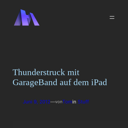
Zum
Inhalt
springen
Thunderstruck mit
GarageBand auf dem iPad
Juni 9, 2012
—
Tom
in
Stuff
von