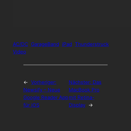
AC/DC
GarageBand
iPad
Thunderstruck
Video
←
Vorheriger:
Nächster:
Das
Newsify – Neue
MacBook Pro
Google Reader App
mit Retina-
für iOS
Display
→