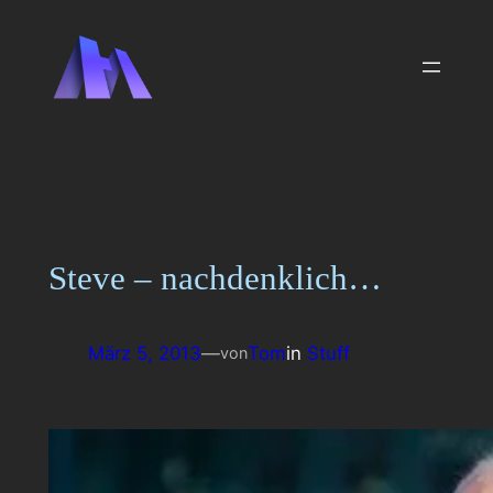
Zum
Inhalt
springen
Steve – nachdenklich…
März 5, 2013
—
Tom
in
Stuff
von