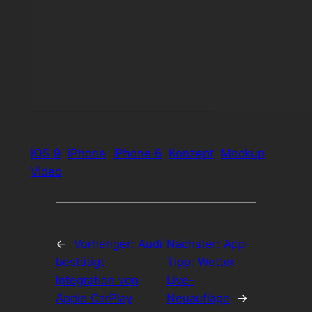
iOS 9
iPhone
iPhone 6
Konzept
Mockup
Video
←
Vorheriger:
Audi
Nächster:
App-
bestätigt
Tipp: Wetter
Integration von
Live-
Apple CarPlay
Neuauflage
→