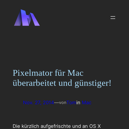
Zum
Inhalt
springen
Pixelmator für Mac
überarbeitet und günstiger!
Nov. 27, 2014
—
Tom
in
Mac
von
Die kürzlich aufgefrischte und an OS X