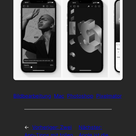
Bildbearbeitung
Mac
Photoshop
Pixelmator
←
Vorheriger:
Zwei
Nächster:
App-Tipps mit tollen
Apple ist die