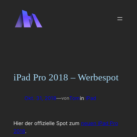
Zum
Inhalt
springen
iPad Pro 2018 – Werbespot
Okt. 31, 2018
—
Tom
in
iPad
von
Hier der offizielle Spot zum
neuen iPad Pro
2018
.