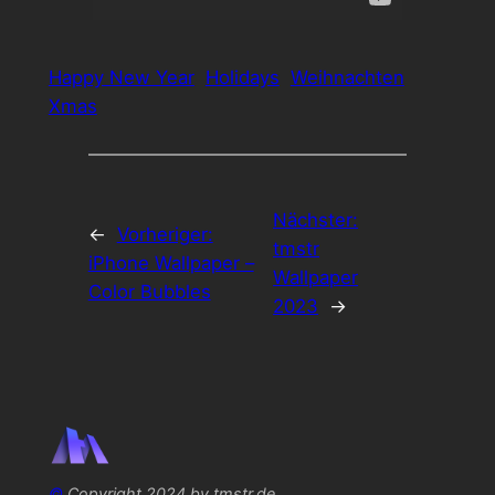
Happy New Year
Holidays
Weihnachten
Xmas
Nächster:
←
Vorheriger:
tmstr
iPhone Wallpaper –
Wallpaper
Color Bubbles
2023
→
©
Copyright 2024 by tmstr.de