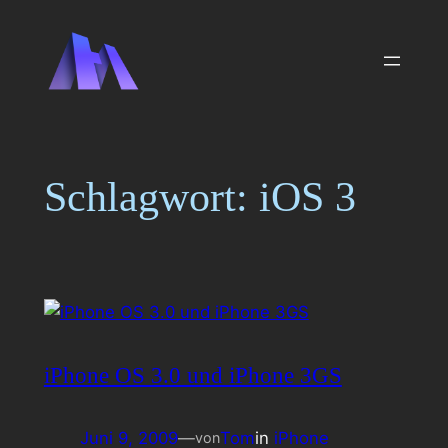
Zum
Inhalt
springen
Schlagwort:
iOS 3
iPhone OS 3.0 und iPhone 3GS
Juni 9, 2009
—
Tom
in
iPhone
von