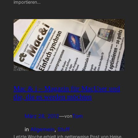
importieren…
Mac & i – Magazin für MacUser und
die, die es werden möchten
März 28, 2012
—
Tom
von
in
Allgemein
, 
Stuff
Letzte Woche erhielt ich netterweise Post von Heise.