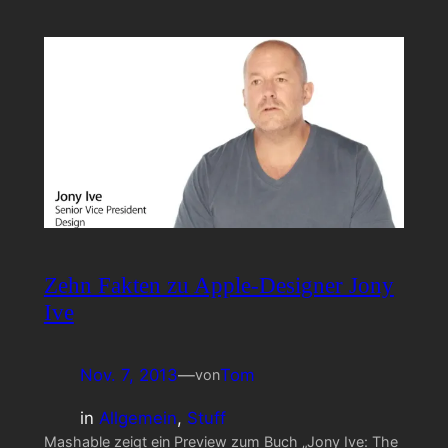
Zehn Fakten zu Apple-Designer Jony
Ive
Nov. 7, 2013
—
Tom
von
in
Allgemein
, 
Stuff
Mashable zeigt ein Preview zum Buch „Jony Ive: The