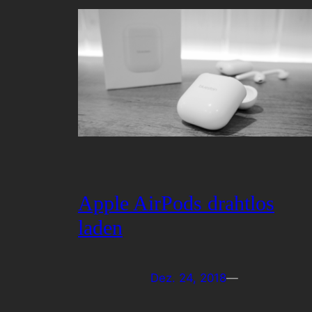
Apple AirPods drahtlos
laden
Dez. 24, 2018
—