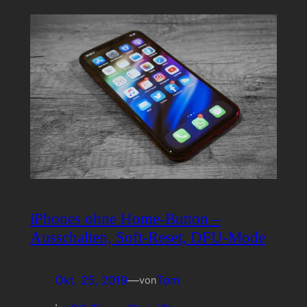
iPhones ohne Home-Button –
Ausschalten, Soft-Reset, DFU-Mode
Okt. 25, 2019
—
Tom
von