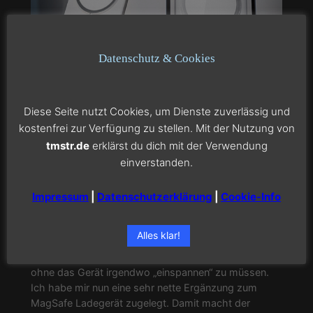
Datenschutz & Cookies
Diese Seite nutzt Cookies, um Dienste zuverlässig und
kostenfrei zur Verfügung zu stellen. Mit der Nutzung von
tmstr.de
erklärst du dich mit der Verwendung
MagSafe Charging Stand
einverstanden.
Impressum
|
Datenschutzerklärung
|
Cookie-Info
Dez. 13, 2020
—
Tom
in
iPhone
von
Laden mit MagSafe ist super! 15 Watt drahtlose
Alles klar!
Ladeleistung, dank des Magnetrings immer eine
korrekte Ausrichtung und viele Einsatzmöglichkeiten,
ohne das Gerät irgendwo „einspannen“ zu müssen.
Ich habe mir nun eine sehr nette Ergänzung zum
MagSafe Ladegerät zugelegt. Damit macht der