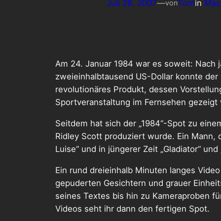
Juli 28, 2007
—
Tom
in
Mac
von
Am 24. Januar 1984 war es soweit: Nach j
zweieinhalbtausend US-Dollar konnte der
revolutionäres Produkt, dessen Vorstellu
Sportveranstaltung im Fernsehen gezeigt
Seitdem hat sich der „1984“-Spot zu eine
Ridley Scott produziert wurde. Ein Mann, 
Luise“ und in jüngerer Zeit „Gladiator“ und
Ein rund dreieinhalb Minuten langes Video 
gepuderten Gesichtern und grauer Einheit
seines Textes bis hin zu Kameraproben für
Videos seht ihr dann den fertigen Spot.