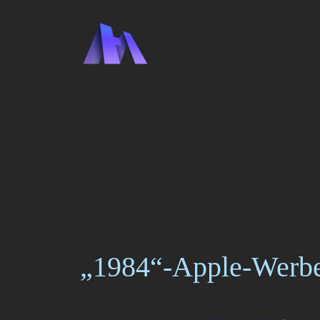
Zum
Inhalt
springen
„1984“-Apple-Werb