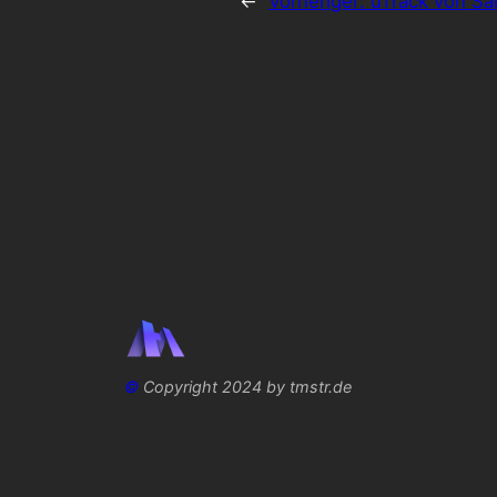
←
Vorheriger:
uTrack von S
©
Copyright 2024 by tmstr.de