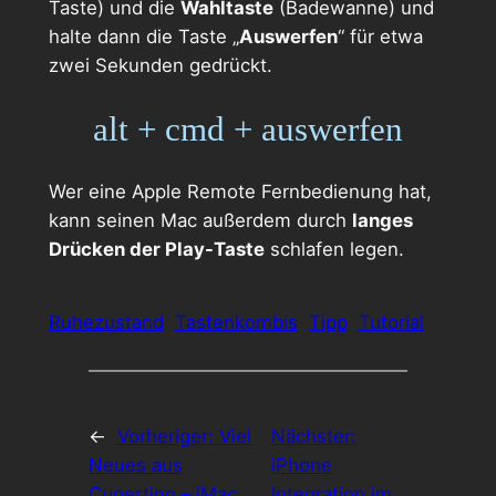
Taste) und die
Wahltaste
(Badewanne) und
halte dann die Taste „
Auswerfen
“ für etwa
zwei Sekunden gedrückt.
alt + cmd + auswerfen
Wer eine Apple Remote Fernbedienung hat,
kann seinen Mac außerdem durch
langes
Drücken der Play-Taste
schlafen legen.
Ruhezustand
Tastenkombis
Tipp
Tutorial
←
Vorheriger:
Viel
Nächster:
Neues aus
iPhone
Cupertino – iMac,
Integration im