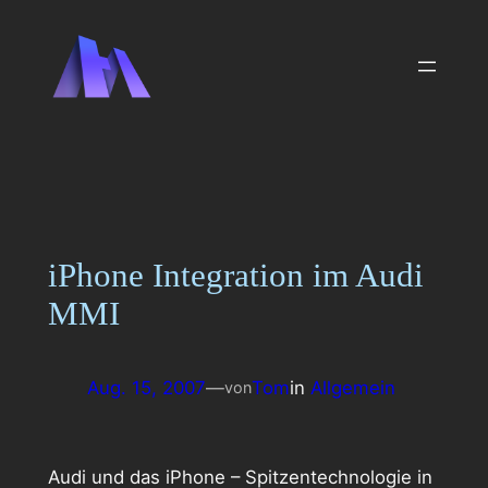
Zum
Inhalt
springen
iPhone Integration im Audi
MMI
Aug. 15, 2007
—
Tom
in
Allgemein
von
Audi und das iPhone – Spitzentechnologie in