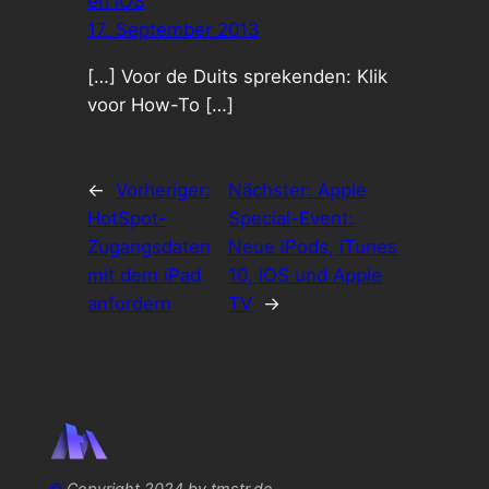
en iOS
17. September 2013
[…] Voor de Duits sprekenden: Klik
voor How-To […]
←
Vorheriger:
Nächster:
Apple
HotSpot-
Special-Event:
Zugangsdaten
Neue iPods, iTunes
mit dem iPad
10, iOS und Apple
anfordern
TV
→
©
Copyright 2024 by tmstr.de