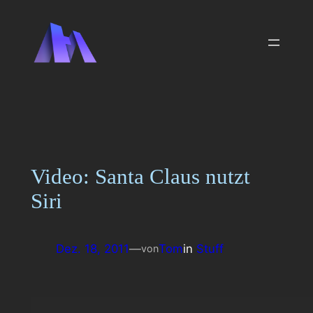
Zum
Inhalt
springen
Video: Santa Claus nutzt
Siri
Dez. 18, 2011
—
Tom
in
Stuff
von