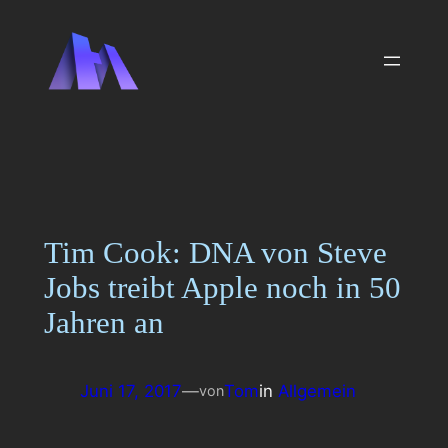
Zum
Inhalt
springen
Tim Cook: DNA von Steve
Jobs treibt Apple noch in 50
Jahren an
Juni 17, 2017
—
Tom
in
Allgemein
von