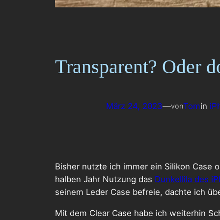
Transparent? Oder d
März 24, 2023
—
Tom
in
iP
von
Bisher nutzte ich immer ein Silikon Case
halben Jahr Nutzung das
Dunkellila des i
seinem Leder Case befreie, dachte ich üb
Mit dem Clear Case habe ich weiterhin Sch