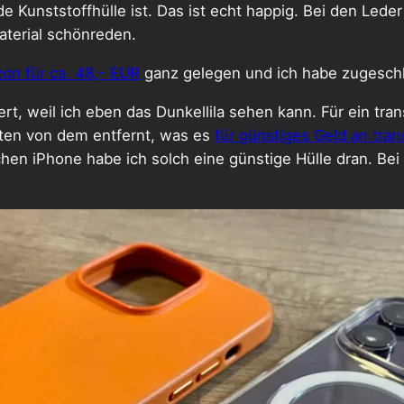
 Kunststoffhülle ist. Das ist echt happig. Bei den Lede
terial schönreden.
on für ca. 48,- EUR
ganz gelegen und ich habe zugesch
ert, weil ich eben das Dunkellila sehen kann. Für ein tr
elten von dem entfernt, was es
für günstiges Geld an tra
hen iPhone habe ich solch eine günstige Hülle dran. Bei 