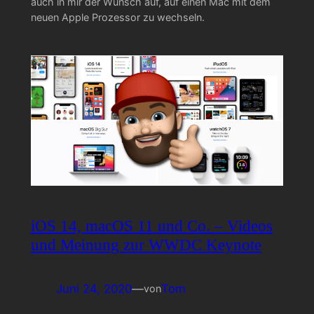
auch in mir der Wunsch auf, auf einen Mac mit dem
neuen Apple Prozessor zu wechseln.
iOS 14, macOS 11 und Co. – Videos
und Meinung zur WWDC Keynote
Juni 24, 2020
—
Tom
von