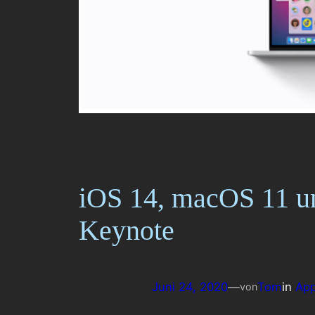
iOS 14, macOS 11 
Keynote
Juni 24, 2020
—
Tom
in
App
von