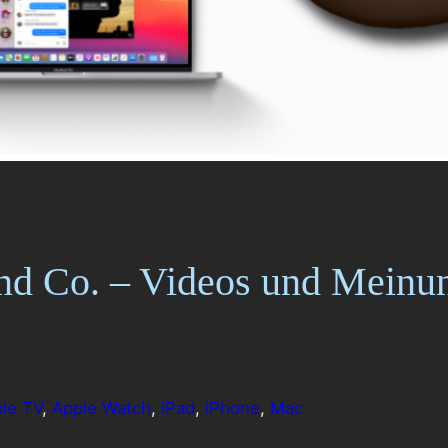
und Co. – Videos und Mei
le TV
, 
Apple Watch
, 
iPad
, 
iPhone
, 
Mac