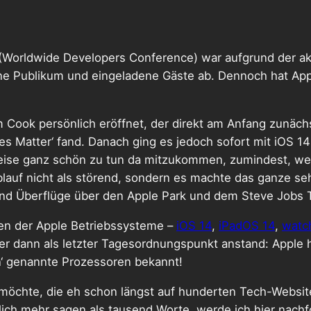
Worldwide Developers Conference) war aufgrund der a
ohne Publikum und eingeladene Gäste ab. Dennoch hat A
 Cook persönlich eröffnet, der direkt am Anfang zunäch
Matter‘ fand. Danach ging es jedoch sofort mit iOS 14 
weise ganz schön zu tun da mitzukommen, zumindest, w
lauf nicht als störend, sondern es machte das ganze seh
n und Überflüge über den Apple Park und dem Steve Jobs
nen der Apple Betriebssysteme –
iOS 14
,
iPadOS 14
,
watc
 dann als letzter Tagesordnungspunkt anstand: Apple hat
on‘ genannte Prozessoren bekannt!
en möchte, die eh schon längst auf hunderten Tech-Webs
tlich mehr sagen als tausend Worte, werde ich hier nach