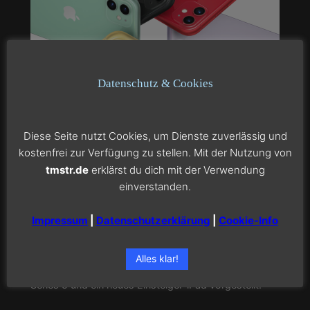
Datenschutz & Cookies
iPhone 11 & Co. | Mein erster
Diese Seite nutzt Cookies, um Dienste zuverlässig und
Eindruck
kostenfrei zur Verfügung zu stellen. Mit der Nutzung von
tmstr.de
erklärst du dich mit der Verwendung
einverstanden.
Sep. 11, 2019
—
Tom
von
Impressum
|
Datenschutzerklärung
|
Cookie-Info
in
Apple Watch
, 
iPad
, 
iPhone
Das war sie nun, die diesjährige iPhone-Keynote. Und
neben dem neuen iPhone 11, iPhone 11 Pro und
Alles klar!
iPhone 11 Pro Max wurden noch die Apple Watch
Series 5 und ein neues Einsteiger-iPad vorgestellt.