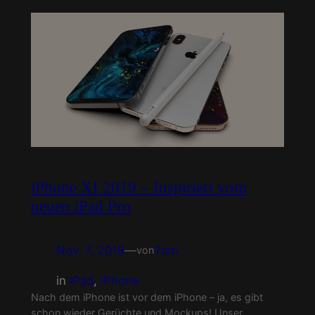
iPhone XI 2019 – Inspiriert vom
neuen iPad Pro
Nov. 7, 2018
—
Tom
von
in
iPad
, 
iPhone
Nach dem iPhone ist vor dem iPhone – ja, es gibt
schon wieder Gerüchte und Mockups! Unser