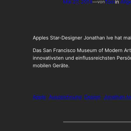
Mai 27, 2014
—
Tom
in
Allg
von
Apples Star-Designer Jonathan Ive hat mal
Das San Francisco Museum of Modern Art 
innovativsten und einflussreichsten Persö
mobilen Geräte.
Apple
Auszeichnung
Design
Jonathan Iv