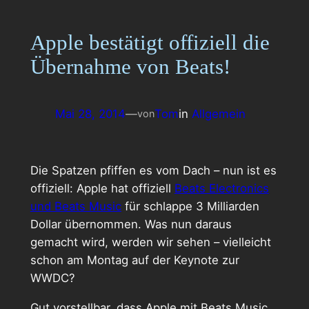
Apple bestätigt offiziell die
Übernahme von Beats!
Mai 28, 2014
—
Tom
in
Allgemein
von
Die Spatzen pfiffen es vom Dach – nun ist es
offiziell: Apple hat offiziell
Beats Electronics
und Beats Music
für schlappe 3 Milliarden
Dollar übernommen. Was nun daraus
gemacht wird, werden wir sehen – vielleicht
schon am Montag auf der Keynote zur
WWDC?
Gut vorstellbar, dass Apple mit Beats Music