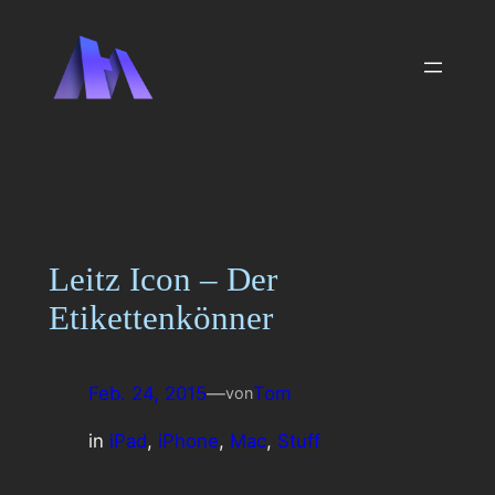
Zum
Inhalt
springen
Leitz Icon – Der
Etikettenkönner
Feb. 24, 2015
—
Tom
von
in
iPad
, 
iPhone
, 
Mac
, 
Stuff