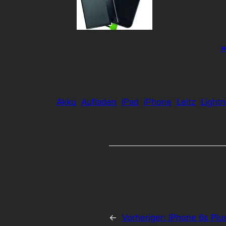
»
Akku
Aufladen
iPad
iPhone
Leitz
Lightn
←
Vorheriger:
iPhone 6s Plu