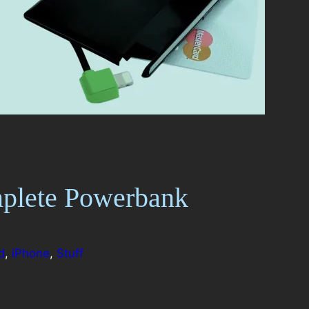
plete Powerbank
d
, 
iPhone
, 
Stuff