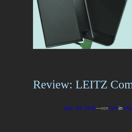
Review: LEITZ Com
Sep. 28, 2015
—
Tom
in
iPa
von