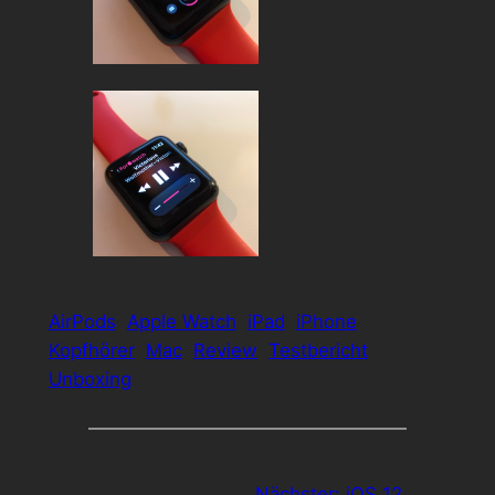
AirPods
Apple Watch
iPad
iPhone
Kopfhörer
Mac
Review
Testbericht
Unboxing
Nächster:
iOS 12