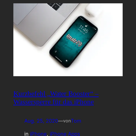
Kurzbefehl „Water Booster“ –
Wassersperre für das iPhone
Aug. 25, 2020
—
Tom
von
in
iPhone
, 
iPhone Apps