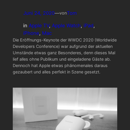
Juni 24, 2020
—
Tom
von
in
Apple TV
, 
Apple Watch
, 
iPad
, 
iPhone
, 
Mac
Die Eröffnungs-Keynote der WWDC 2020 (Worldwide
Developers Conference) war aufgrund der aktuellen
Umstände etwas ganz Besonderes, denn dieses Mal
lief alles ohne Publikum und eingeladene Gäste ab.
Dennoch hat Apple etwas phänomenales daraus
gezaubert und alles perfekt in Szene gesetzt.