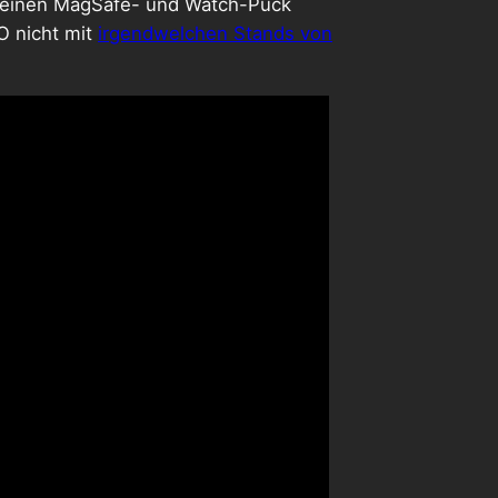
ch einen MagSafe- und Watch-Puck
O nicht mit
irgendwelchen Stands von