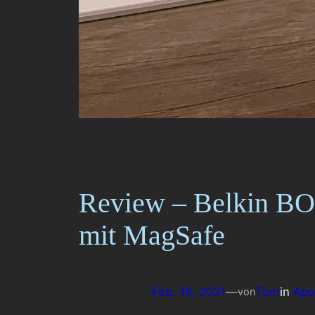
Review – Belkin B
mit MagSafe
Feb. 19, 2021
—
Tom
in
App
von