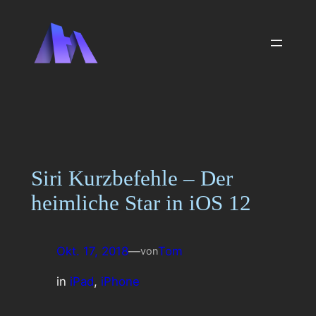
Zum
Inhalt
springen
Siri Kurzbefehle – Der
heimliche Star in iOS 12
Okt. 17, 2018
—
Tom
von
in
iPad
, 
iPhone