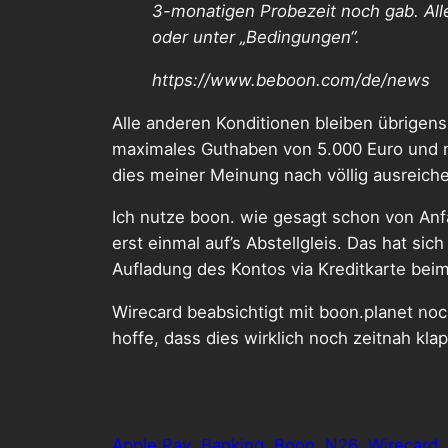
3-monatigen Probezeit noch gab. Alle
oder unter „Bedingungen“.
https://www.beboon.com/de/news
Alle anderen Konditionen bleiben übrigens
maximales Guthaben von 5.000 Euro und ma
dies meiner Meinung nach völlig ausreich
Ich nutze boon. wie gesagt schon von Anf
erst einmal auf’s Abstellgleis. Das hat s
Aufladung des Kontos via Kreditkarte beim
Wirecard beabsichtigt mit boon.planet noc
hoffe, dass dies wirklich noch zeitnah klap
Apple Pay
Banking
Boon
N26
Wirecard