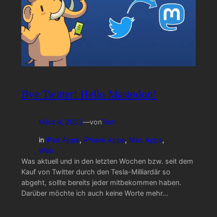
Bye Twitter! Hello Mastodon!
März 4, 2023
—
von
Tom
in
iPad Apps
, 
iPhone Apps
, 
Mac Apps
, 
Web
Was aktuell und in den letzten Wochen bzw. seit dem
Kauf von Twitter durch den Tesla-Milliardär so
abgeht, sollte bereits jeder mitbekommen haben.
Darüber möchte ich auch keine Worte mehr…