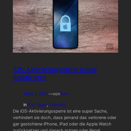
iOS-Aktivierungssperre online
deaktivieren
März 1, 2021
—
von
Tom
in
iOS Tipps
, 
Tutorials
Die iOS-Aktivierungssperre ist eine super Sache,
verhindert sie doch, dass jemand das verlorene oder
gar gestohlene iPhone, iPad oder die Apple Watch
zurücksetzen und danach nutzen oder illegal