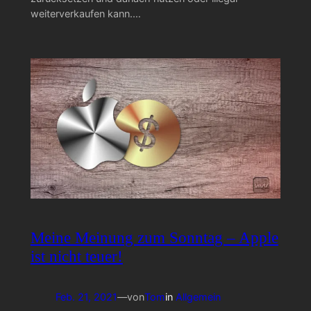
weiterverkaufen kann.…
Meine Meinung zum Sonntag – Apple
ist nicht teuer!
Feb. 21, 2021
—
von
Tom
in
Allgemein