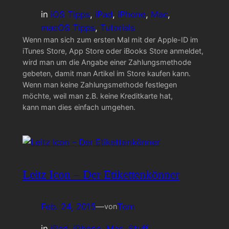
in
iOS Tipps
, 
iPad
, 
iPhone
, 
Mac
, 
macOS Tipps
, 
Tutorials
Wenn man sich zum ersten Mal mit der Apple-ID im
iTunes Store, App Store oder iBooks Store anmeldet,
wird man um die Angabe einer Zahlungsmethode
gebeten, damit man Artikel im Store kaufen kann.
Wenn man keine Zahlungsmethode festlegen
möchte, weil man z.B. keine Kreditkarte hat,
kann man dies einfach umgehen.
Leitz Icon – Der Etikettenkönner
Feb. 24, 2015
—
Tom
von
in
iPad
, 
iPhone
, 
Mac
, 
Stuff